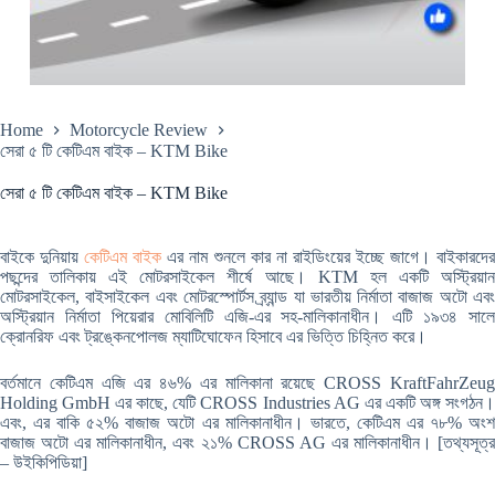
Home
Motorcycle Review
সেরা ৫ টি কেটিএম বাইক – KTM Bike
সেরা ৫ টি কেটিএম বাইক – KTM Bike
বাইকে দুনিয়ায়
কেটিএম বাইক
এর নাম শুনলে কার না রাইডিংয়ের ইচ্ছে জাগে। বাইকারদে
পছন্দের তালিকায় এই মোটরসাইকেল শীর্ষে আছে। KTM হল একটি অস্ট্রিয়ান
মোটরসাইকেল, বাইসাইকেল এবং মোটরস্পোর্টস ব্র্যান্ড যা ভারতীয় নির্মাতা বাজাজ অটো এবং
অস্ট্রিয়ান নির্মাতা পিয়েরার মোবিলিটি এজি-এর সহ-মালিকানাধীন। এটি ১৯৩৪ সালে
ক্রোনরিফ এবং ট্রঙ্কেনপোলজ ম্যাটিঘোফেন হিসাবে এর ভিত্তি চিহ্নিত করে।
বর্তমানে কেটিএম এজি এর ৪৬% এর মালিকানা রয়েছে CROSS KraftFahrZeug
Holding GmbH এর কাছে, যেটি CROSS Industries AG এর একটি অঙ্গ সংগঠন।
এবং, এর বাকি ৫২% বাজাজ অটো এর মালিকানাধীন। ভারতে, কেটিএম এর ৭৮% অংশ
বাজাজ অটো এর মালিকানাধীন, এবং ২১% CROSS AG এর মালিকানাধীন। [তথ্যসূত্র
– উইকিপিডিয়া]