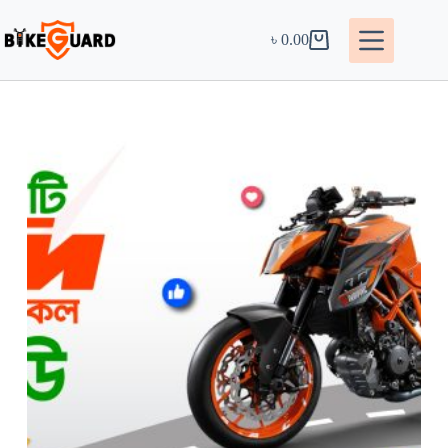
৳
0.00