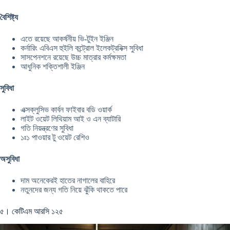
বৈশিষ্ট্য
এতে রয়েছে আকর্ষনীয় ভি-টুইন ইঞ্জিন
কর্নারিং এবিএস হুইলি কন্ট্রোল ইলেকট্রনিক্স সুবিধা
সাসপেনশনে রয়েছে উচ্চ মাত্রার কর্মক্ষমতা
আধুনিক শক্তিশালী ইঞ্জিন
সুবিধা
এক্সক্লুসিভ কার্বন ফাইবার বডি ওয়ার্ক
লাইট ওয়েট লিথিয়াম আই ও এন ব্যাটারি
গতি নিয়ন্ত্রণের সুবিধা
১ঃ১ পাওয়ার টু ওয়েট রেশিও
অসুবিধা
দাম অনেকেরই হাতের নাগালের বাহিরে
নতুনদের জন্য গতি নিয়ে ঝুঁকি থাকতে পারে
৫। কেটিএম আরসি ১২৫