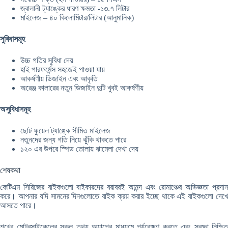
জ্বালানী ট্যাঙ্কের ধারণ ক্ষমতা -১৩.৭ লিটার
মাইলেজ – ৪০ কিলোমিটার/লিটার (আনুমানিক)
সুবিধাসমূহ
উচ্চ গতির সুবিধা দেয়
হাই পারফর্মেন্স সহজেই পাওয়া যায়
আকর্ষণীয় ডিজাইন এবং আকৃতি
অরেঞ্জ কালারের নতুন ডিজাইন দুটি খুবই আকর্ষণীয়
অসুবিধাসমূহ
ছোট ফুয়েল ট্যাঙ্কে সীমিত মাইলেজ
নতুনদের জন্য গতি নিয়ে ঝুঁকি থাকতে পারে
১২০ এর উপরে স্পিড তোলায় ঝামেলা দেখা দেয়
শেষকথা
কেটিএম সিরিজের বাইকগুলো বাইকারদের বরাবরই আনন্দ এবং রোমাঞ্চের অভিজ্ঞতা প্রদান
করে। আপনার যদি সামনের দিনগুলোতে বাইক ক্রয় করার ইচ্ছে থাকে এই বাইকগুলো দেখে
আসতে পারে।
শখের মোটরসাইকেলের সকল তথ্য অ্যাপের মাধ্যমে পর্যবেক্ষণ করতে এবং সুরক্ষা নিশ্চিত