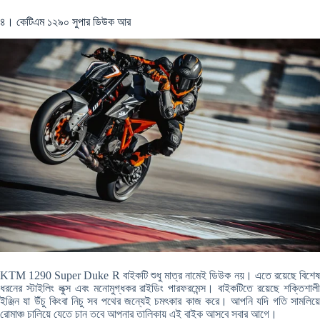
৪। কেটিএম ১২৯০ সুপার ডিউক আর
KTM 1290 Super Duke R বাইকটি শুধু মাত্র নামেই ডিউক নয়। এতে রয়েছে বিশেষ
ধরনের স্টাইলিং লুক্স এবং মনোমুগ্ধকর রাইডিং পারফরমেন্স। বাইকটিতে রয়েছে শক্তিশালী
ইঞ্জিন যা উঁচু কিংবা নিচু সব পথের জন্যেই চমৎকার কাজ করে। আপনি যদি গতি সামলিয়ে
রোমাঞ্চ চালিয়ে যেতে চান তবে আপনার তালিকায় এই বাইক আসবে সবার আগে।