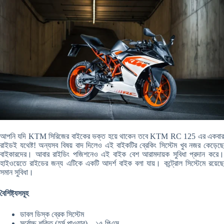
আপনি যদি KTM সিরিজের বাইকের ভক্ত হয়ে থাকেন তবে KTM RC 125 এর একবার
রাইডই যথেষ্ট! অন্যসব বিষয় বাদ দিলেও এই বাইকটির ব্রেকিং সিস্টেম খুব নজর কেড়েছে
বাইকারদের। আবার রাইডিং পজিশনেও এই বাইক বেশ আরামদায়ক সুবিধা প্রদান করে।
হাইওয়েতে রাইডের জন্য এটিকে একটি আদর্শ বাইক বলা যায়। কন্ট্রোল সিস্টেমে রয়েছে
সমান সুবিধা।
বৈশিষ্ট্যসমূহ
ডাবল ডিস্ক ব্রেক সিস্টেম
সর্বোচ্চ শক্তি (হর্স পাওয়ার) – ১৫ পিএস