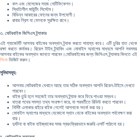
কল এবং মেসেজের সহজ নোটিফিকেশন।
স্থিতিশীল মাউন্টিং সিস্টেম।
বিভিন্ন আকারের ফোনের জন্য উপযোগী।
রাবার গ্রিপ যা ফোনকে সুরক্ষিত রাখে।
৩. মোটরবাইক জিপিএস ট্র্যাকার
এই গ্যাজেটটি আপনার বাইকের অবস্থান ট্র্যাক করতে সাহায্য করে। এটি চুরির হাত থেকে
রক্ষা করতে কার্যকর। রিয়েল টাইম ট্র্যাকিং এবং মোবাইল অ্যাপের মাধ্যমে আপনি সবসময়
আপনার বাইকের অবস্থান জানতে পারবেন।মোটরবাইকের জন্য জিপিএস ট্র্যাকার কিনতে এই
লিংক
ভিজিট করুন।
সুবিধাসমূহ:
আপনার মোটরবাইক যেখানে আছে তার সঠিক অবস্থান আপনি রিয়েল-টাইমে দেখতে
পারবেন।
বাইক চুরি হলে সহজেই তার অবস্থান ট্র্যাক করে ফিরে পাওয়া সম্ভব।
যাত্রা পথের সমস্ত তথ্য সংরক্ষণ করে, যা পরবর্তীতে রিভিউ করতে পারবেন।
নির্দিষ্ট এলাকার বাইরে বাইক গেলেই আপনাকে সতর্ক করা হয়।
মোবাইল অ্যাপের মাধ্যমে যেকোনো স্থান থেকে বাইকের অবস্থান পর্যবেক্ষণ করা
যায়।
দুর্ঘটনা বা বাইক হাইজ্যাকের সময় স্বয়ংক্রিয়ভাবে জরুরি এলার্ট পাঠানো হয়।
৪. মোটরবাইক ক্যামেরা