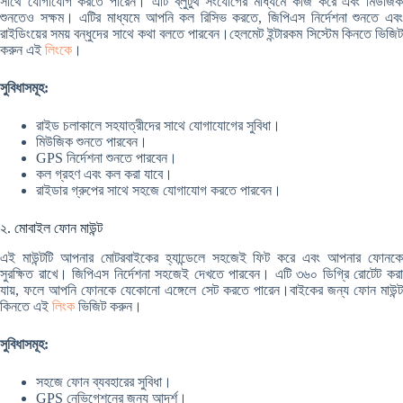
সাথে যোগাযোগ করতে পারেন। এটি ব্লুটুথ সংযোগের মাধ্যমে কাজ করে এবং মিউজিক
শুনতেও সক্ষম। এটির মাধ্যমে আপনি কল রিসিভ করতে, জিপিএস নির্দেশনা শুনতে এবং
রাইডিংয়ের সময় বন্ধুদের সাথে কথা বলতে পারবেন।হেলমেট ইন্টারকম সিস্টেম কিনতে ভিজিট
করুন এই
লিংকে
।
সুবিধাসমূহ:
রাইড চলাকালে সহযাত্রীদের সাথে যোগাযোগের সুবিধা।
মিউজিক শুনতে পারবেন।
GPS নির্দেশনা শুনতে পারবেন।
কল গ্রহণ এবং কল করা যাবে।
রাইডার গ্রুপের সাথে সহজে যোগাযোগ করতে পারবেন।
২. মোবাইল ফোন মাউন্ট
এই মাউন্টটি আপনার মোটরবাইকের হ্যান্ডেলে সহজেই ফিট করে এবং আপনার ফোনকে
সুরক্ষিত রাখে। জিপিএস নির্দেশনা সহজেই দেখতে পারবেন। এটি ৩৬০ ডিগ্রি রোটেট করা
যায়, ফলে আপনি ফোনকে যেকোনো এঙ্গেলে সেট করতে পারেন।বাইকের জন্য ফোন মাউন্ট
কিনতে এই
লিংক
ভিজিট করুন।
সুবিধাসমূহ:
সহজে ফোন ব্যবহারের সুবিধা।
GPS নেভিগেশনের জন্য আদর্শ।