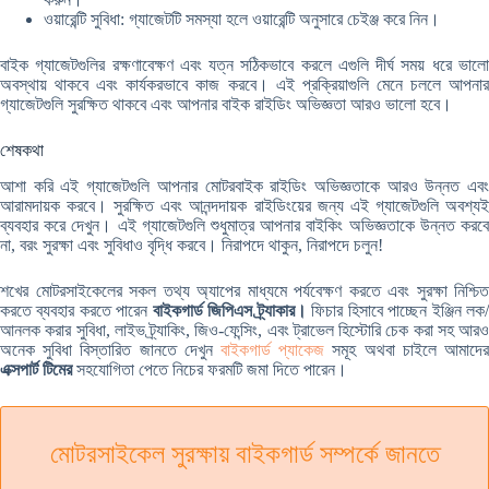
ওয়ারেন্টি সুবিধা: গ্যাজেটটি সমস্যা হলে ওয়ারেন্টি অনুসারে চেইঞ্জ করে নিন।
বাইক গ্যাজেটগুলির রক্ষণাবেক্ষণ এবং যত্ন সঠিকভাবে করলে এগুলি দীর্ঘ সময় ধরে ভালো
অবস্থায় থাকবে এবং কার্যকরভাবে কাজ করবে। এই প্রক্রিয়াগুলি মেনে চললে আপনার
গ্যাজেটগুলি সুরক্ষিত থাকবে এবং আপনার বাইক রাইডিং অভিজ্ঞতা আরও ভালো হবে।
শেষকথা
আশা করি এই গ্যাজেটগুলি আপনার মোটরবাইক রাইডিং অভিজ্ঞতাকে আরও উন্নত এবং
আরামদায়ক করবে। সুরক্ষিত এবং আনন্দদায়ক রাইডিংয়ের জন্য এই গ্যাজেটগুলি অবশ্যই
ব্যবহার করে দেখুন। এই গ্যাজেটগুলি শুধুমাত্র আপনার বাইকিং অভিজ্ঞতাকে উন্নত করবে
না, বরং সুরক্ষা এবং সুবিধাও বৃদ্ধি করবে। নিরাপদে থাকুন, নিরাপদে চলুন!
শখের মোটরসাইকেলের সকল তথ্য অ্যাপের মাধ্যমে পর্যবেক্ষণ করতে এবং সুরক্ষা নিশ্চিত
করতে ব্যবহার করতে পারেন
বাইকগার্ড জিপিএস ট্র্যাকার।
ফিচার হিসাবে পাচ্ছেন ইঞ্জিন লক
আনলক করার সুবিধা, লাইভ ট্র্যাকিং, জিও-ফেন্সিং, এবং ট্রাভেল হিস্টোরি চেক করা সহ আরও
অনেক সুবিধা বিস্তারিত জানতে দেখুন
বাইকগার্ড প্যাকেজ
সমূহ অথবা চাইলে আমাদে
এক্সপার্ট টিমের
সহযোগিতা পেতে নিচের ফরমটি জমা দিতে পারেন।
মোটরসাইকেল সুরক্ষায় বাইকগার্ড সম্পর্কে জানতে