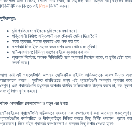
শক্তিশালী এবং টেকসই মেটাল দিয়ে তৈরি, যা সহজেই কাটা সম্ভব নয়।বাইকের জন্য
সিকিউরিটি লক কিনতে এই
লিংকে
ভিজিট করুন।
সুবিধাসমূহ:
চুরি প্রতিরোধ: বাইককে চুরি থেকে রক্ষা করে।
শক্তিশালী নির্মাণ: শক্তিশালী এবং টেকসই মেটাল দিয়ে তৈরি।
সহজ ব্যবহার: সহজে ব্যবহার এবং লক করা যায়।
কমপ্যাক্ট ডিজাইন: সহজে বহনযোগ্য এবং স্টোরেজে সুবিধা।
মাল্টি-ফাংশনাল: বিভিন্ন ধরণের বাইকে ব্যবহার করা যায়।
অ্যালার্ম সিস্টেম: অনেক সিকিউরিটি লকে অ্যালার্ম সিস্টেম থাকে, যা চুরির চেষ্টা হলে
সতর্ক করে।
আশা করি এই গ্যাজেটগুলি আপনার মোটরবাইক রাইডিং অভিজ্ঞতাকে আরও উন্নত এবং
আরামদায়ক করবে। সুরক্ষিত রাইডিংয়ের জন্য এই গ্যাজেটগুলি অবশ্যই ব্যবহার করে
দেখুন। এই গ্যাজেটগুলি শুধুমাত্র আপনার বাইকিং অভিজ্ঞতাকে উন্নত করবে না, বরং সুরক্ষা
এবং সুবিধাও বৃদ্ধি করবে।
বাইক এক্সেসরিজ রক্ষণাবেক্ষণ ও যত্ন এর উপায়
মোটরবাইকের গ্যাজেটগুলি সঠিকভাবে ব্যবহার এবং রক্ষণাবেক্ষণ করা অত্যন্ত গুরুত্বপূর্ণ।
গ্যাজেটগুলির কার্যকারিতা ও দীর্ঘস্থায়িত্ব নিশ্চিত করতে কিছু নির্দিষ্ট পদক্ষেপ গ্রহণ করা
প্রয়োজন। নিচে বাইক গ্যাজেট রক্ষণাবেক্ষণ ও যত্নের কিছু উপায় দেওয়া হলো: