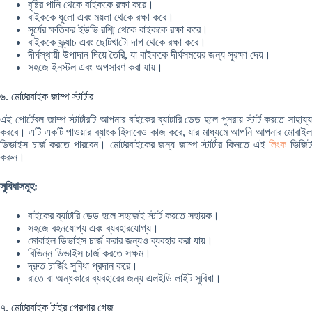
বৃষ্টির পানি থেকে বাইককে রক্ষা করে।
বাইককে ধুলো এবং ময়লা থেকে রক্ষা করে।
সূর্যের ক্ষতিকর ইউভি রশ্মি থেকে বাইককে রক্ষা করে।
বাইককে স্ক্র্যাচ এবং ছোটখাটো দাগ থেকে রক্ষা করে।
দীর্ঘস্থায়ী উপাদান দিয়ে তৈরি, যা বাইককে দীর্ঘসময়ের জন্য সুরক্ষা দেয়।
সহজে ইনস্টল এবং অপসারণ করা যায়।
৬. মোটরবাইক জাম্প স্টার্টার
এই পোর্টেবল জাম্প স্টার্টারটি আপনার বাইকের ব্যাটারি ডেড হলে পুনরায় স্টার্ট করতে সাহায্য
করবে। এটি একটি পাওয়ার ব্যাংক হিসাবেও কাজ করে, যার মাধ্যমে আপনি আপনার মোবাইল
ডিভাইস চার্জ করতে পারবেন। মোটরবাইকের জন্য জাম্প স্টার্টার কিনতে এই
লিংক
ভিজি
করুন।
সুবিধাসমূহ:
বাইকের ব্যাটারি ডেড হলে সহজেই স্টার্ট করতে সহায়ক।
সহজে বহনযোগ্য এবং ব্যবহারযোগ্য।
মোবাইল ডিভাইস চার্জ করার জন্যও ব্যবহার করা যায়।
বিভিন্ন ডিভাইস চার্জ করতে সক্ষম।
দ্রুত চার্জিং সুবিধা প্রদান করে।
রাতে বা অন্ধকারে ব্যবহারের জন্য এলইডি লাইট সুবিধা।
৭. মোটরবাইক টাইর প্রেশার গেজ