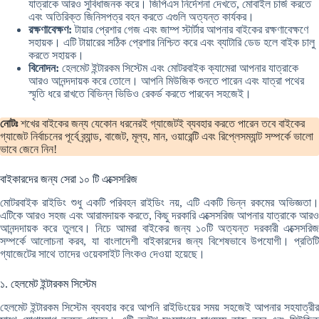
যাত্রাকে আরও সুবিধাজনক করে। জিপিএস নির্দেশনা দেখতে, মোবাইল চার্জ করতে
এবং অতিরিক্ত জিনিসপত্র বহন করতে এগুলি অত্যন্ত কার্যকর।
রক্ষণাবেক্ষণ:
টায়ার প্রেশার গেজ এবং জাম্প স্টার্টার আপনার বাইকের রক্ষণাবেক্ষণে
সহায়ক। এটি টায়ারের সঠিক প্রেশার নিশ্চিত করে এবং ব্যাটারি ডেড হলে বাইক চালু
করতে সহায়ক।
বিনোদন:
হেলমেট ইন্টারকম সিস্টেম এবং মোটরবাইক ক্যামেরা আপনার যাত্রাকে
আরও আনন্দদায়ক করে তোলে। আপনি মিউজিক শুনতে পারেন এবং যাত্রা পথের
স্মৃতি ধরে রাখতে বিভিন্ন ভিডিও রেকর্ড করতে পারবেন সহজেই।
নোটঃ
শখের বাইকের জন্য যেকোন ধরনেরই গ্যাজেটই ব্যবহার করতে পারেন তবে বাইকের
গ্যাজেট নির্বাচনের পূর্বে ব্র্যান্ড, বাজেট, মূল্য, মান, ওয়ারেন্টি এবং রিপ্লেসম্যান্ট সম্পর্কে ভালো
ভাবে জেনে নিন!
বাইকারদের জন্য সেরা ১০ টি এক্সেসরিজ
মোটরবাইক রাইডিং শুধু একটি পরিবহন রাইডিং নয়, এটি একটি ভিন্ন রকমের অভিজ্ঞতা।
এটিকে আরও সহজ এবং আরামদায়ক করতে, কিছু দরকারি এক্সেসরিজ আপনার যাত্রাকে আরও
আনন্দদায়ক করে তুলবে। নিচে আমরা বাইকের জন্য ১০টি অত্যন্ত দরকারী এক্সেসরিজ
সম্পর্কে আলোচনা করব, যা বাংলাদেশী বাইকারদের জন্য বিশেষভাবে উপযোগী। প্রতিটি
গ্যাজেটের সাথে তাদের ওয়েবসাইট লিংকও দেওয়া হয়েছে।
১. হেলমেট ইন্টারকম সিস্টেম
হেলমেট ইন্টারকম সিস্টেম ব্যবহার করে আপনি রাইডিংয়ের সময় সহজেই আপনার সহযাত্রীর