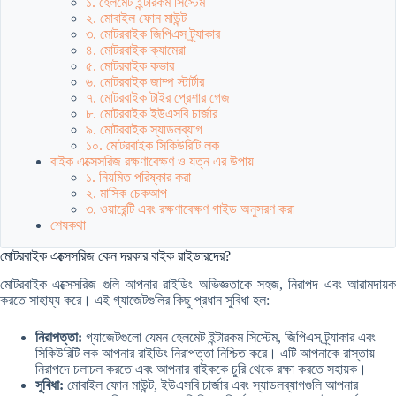
১. হেলমেট ইন্টারকম সিস্টেম
২. মোবাইল ফোন মাউন্ট
৩. মোটরবাইক জিপিএস ট্র্যাকার
৪. মোটরবাইক ক্যামেরা
৫. মোটরবাইক কভার
৬. মোটরবাইক জাম্প স্টার্টার
৭. মোটরবাইক টাইর প্রেশার গেজ
৮. মোটরবাইক ইউএসবি চার্জার
৯. মোটরবাইক স্যাডলব্যাগ
১০. মোটরবাইক সিকিউরিটি লক
বাইক এক্সেসরিজ রক্ষণাবেক্ষণ ও যত্ন এর উপায়
১. নিয়মিত পরিষ্কার করা
২. মাসিক চেকআপ
৩. ওয়ারেন্টি এবং রক্ষণাবেক্ষণ গাইড অনুসরণ করা
শেষকথা
মোটরবাইক এক্সেসরিজ কেন দরকার বাইক রাইডারদের?
মোটরবাইক এক্সেসরিজ গুলি আপনার রাইডিং অভিজ্ঞতাকে সহজ, নিরাপদ এবং আরামদায়ক
করতে সাহায্য করে। এই গ্যাজেটগুলির কিছু প্রধান সুবিধা হল:
নিরাপত্তা:
গ্যাজেটগুলো যেমন হেলমেট ইন্টারকম সিস্টেম, জিপিএস ট্র্যাকার এবং
সিকিউরিটি লক আপনার রাইডিং নিরাপত্তা নিশ্চিত করে। এটি আপনাকে রাস্তায়
নিরাপদে চলাচল করতে এবং আপনার বাইককে চুরি থেকে রক্ষা করতে সহায়ক।
সুবিধা:
মোবাইল ফোন মাউন্ট, ইউএসবি চার্জার এবং স্যাডলব্যাগগুলি আপনার