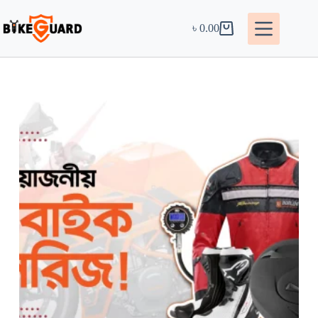
৳
0.00